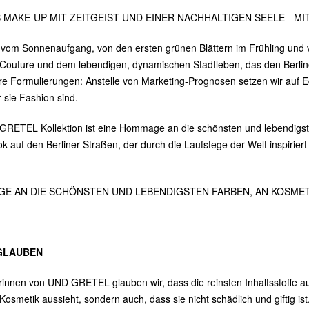
 MAKE-UP MIT ZEITGEIST UND EINER NACHHALTIGEN SEELE - M
 vom Sonnenaufgang, von den ersten grünen Blättern im Frühling und
Couture und dem lebendigen, dynamischen Stadtleben, das den Berliner 
hre Formulierungen: Anstelle von Marketing-Prognosen setzen wir auf Edi
r sie Fashion sind.
GRETEL Kollektion ist eine Hommage an die schönsten und lebendigst
k auf den Berliner Straßen, der durch die Laufstege der Welt inspirier
GE AN DIE SCHÖNSTEN UND LEBENDIGSTEN FARBEN, AN KOSMET
GLAUBEN
innen von UND GRETEL glauben wir, dass die reinsten Inhaltsstoffe aus 
Kosmetik aussieht, sondern auch, dass sie nicht schädlich und giftig is