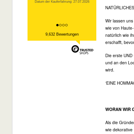
Datum der Kauferfahrung: 27.07.2026
NATÜRLICHES
Wir lassen uns
wie von Haute-
9,632 Bewertungen
natürlich wie i
erschafft, bevo
Die erste UND 
und an den Loo
wird.
‘EINE HOMMA
WORAN WIR 
Als die Gründer
wie dekorative 