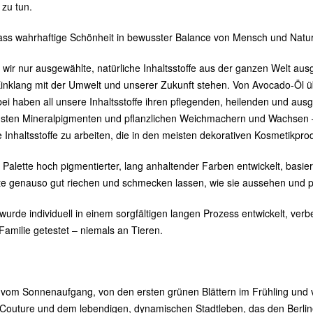
zu tun.
ass wahrhaftige Schönheit in bewusster Balance von Mensch und Natur
wir nur ausgewählte, natürliche Inhaltsstoffe aus der ganzen Welt aus
Einklang mit der Umwelt und unserer Zukunft stehen. Von Avocado-Öl üb
bei haben all unsere Inhaltsstoffe ihren pflegenden, heilenden und au
insten Mineralpigmenten und pflanzlichen Weichmachern und Wachsen 
e Inhaltsstoffe zu arbeiten, die in den meisten dekorativen Kosmetikp
Palette hoch pigmentierter, lang anhaltender Farben entwickelt, basiere
e genauso gut riechen und schmecken lassen, wie sie aussehen und p
urde individuell in einem sorgfältigen langen Prozess entwickelt, verb
amilie getestet – niemals an Tieren.
 vom Sonnenaufgang, von den ersten grünen Blättern im Frühling und
Couture und dem lebendigen, dynamischen Stadtleben, das den Berliner 