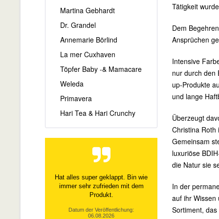
Tätigkeit wurd
Martina Gebhardt
Dr. Grandel
Dem Begehren n
Annemarie Börlind
Ansprüchen ger
La mer Cuxhaven
Intensive Farb
Töpfer Baby -& Mamacare
nur durch den E
Weleda
up-Produkte au
und lange Haft
Primavera
Hari Tea & Hari Crunchy
Überzeugt davon
Christina Roth
Gemeinsam stell
luxuriöse BDIH
die Natur sie 
Hat alles super geklappt. Bin wie
In der permane
immer sehr zufrieden mit dem
Produkt.
auf ihr Wissen 
Sortiment, das 
Datum der Veröffentlichung:
06.08.2026