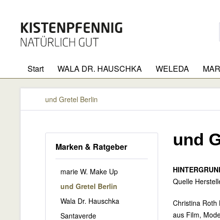
Start
WALA DR. HAUSCHKA
WELEDA
MAR
und Gretel Berlin
und G
Marken & Ratgeber
HINTERGRUND 
marie W. Make Up
Quelle Herstel
und Gretel Berlin
Wala Dr. Hauschka
Christina Roth 
aus Film, Mode
Santaverde