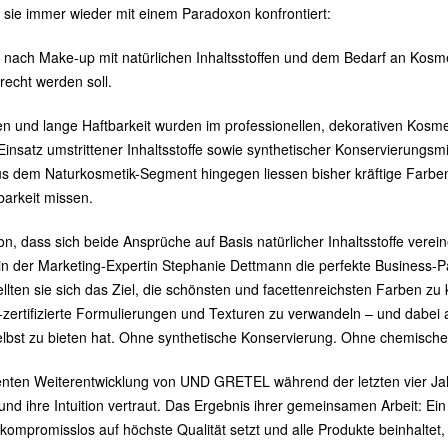
e sie immer wieder mit einem Paradoxon konfrontiert:
ach Make-up mit natürlichen Inhaltsstoffen und dem Bedarf an Kosme
echt werden soll.
en und lange Haftbarkeit wurden im professionellen, dekorativen Kosme
insatz umstrittener Inhaltsstoffe sowie synthetischer Konservierungsmit
s dem Naturkosmetik-Segment hingegen liessen bisher kräftige Farben
barkeit missen.
, dass sich beide Ansprüche auf Basis natürlicher Inhaltsstoffe verein
 in der Marketing-Expertin Stephanie Dettmann die perfekte Business-Pa
ten sie sich das Ziel, die schönsten und facettenreichsten Farben zu k
-zertifizierte Formulierungen und Texturen zu verwandeln – und dabei a
selbst zu bieten hat. Ohne synthetische Konservierung. Ohne chemisch
nten Weiterentwicklung von UND GRETEL während der letzten vier Jah
und ihre Intuition vertraut. Das Ergebnis ihrer gemeinsamen Arbeit: Ei
kompromisslos auf höchste Qualität setzt und alle Produkte beinhaltet,