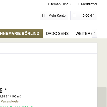
Sitemap/Hilfe
Merkzettel
Mein Konto
0,00 € *
NNEMARIE BÖRLIND
DADO SENS
WEITERE MARK

€ *
8,98 € * / 100 ml)
. Versandkosten