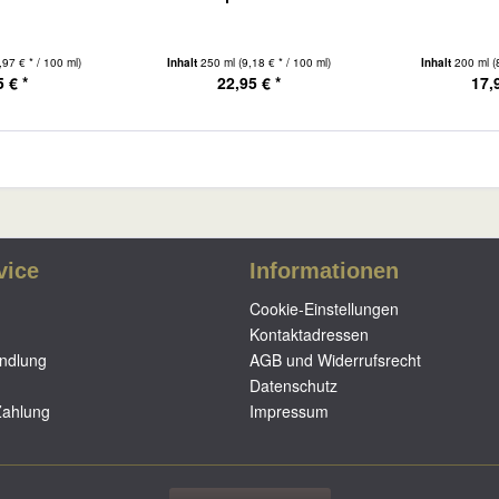
,97 € * / 100 ml)
Inhalt
250 ml
(9,18 € * / 100 ml)
Inhalt
200 ml
(
 € *
22,95 € *
17,
vice
Informationen
Cookie-Einstellungen
Kontaktadressen
ndlung
AGB und Widerrufsrecht
Datenschutz
Zahlung
Impressum