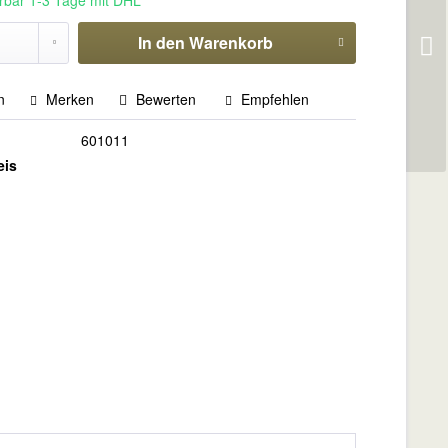
erbar 1-3 Tage mit DHL
In den
Warenkorb
n
Merken
Bewerten
Empfehlen
601011
eis