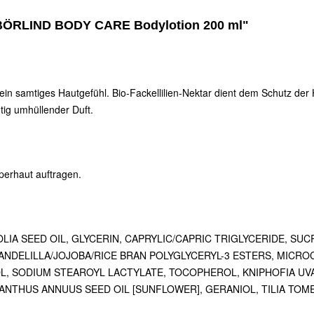
BÖRLIND BODY CARE Bodylotion 200 ml"
ein samtiges Hautgefühl. Bio-Fackellilien-Nektar dient dem Schutz der 
tig umhüllender Duft.
perhaut auftragen.
LIA SEED OIL, GLYCERIN, CAPRYLIC/CAPRIC TRIGLYCERIDE, SU
ANDELILLA/JOJOBA/RICE BRAN POLYGLYCERYL-3 ESTERS, MICRO
, SODIUM STEAROYL LACTYLATE, TOCOPHEROL, KNIPHOFIA UV
IANTHUS ANNUUS SEED OIL [SUNFLOWER], GERANIOL, TILIA TOME