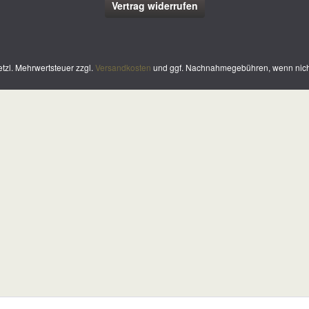
Vertrag widerrufen
setzl. Mehrwertsteuer zzgl.
Versandkosten
und ggf. Nachnahmegebühren, wenn nich