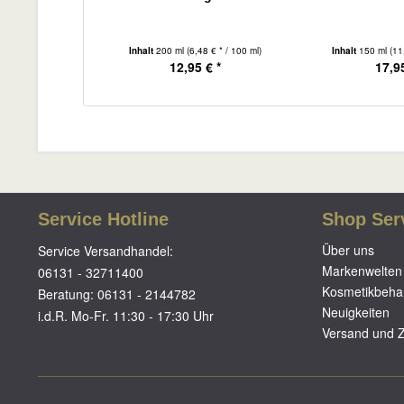
Inhalt
200 ml
(6,48 € * / 100 ml)
Inhalt
150 ml
(11
12,95 € *
17,95
Service Hotline
Shop Ser
Über uns
Service Versandhandel:
Markenwelten
06131 - 32711400
Kosmetikbeha
Beratung:
06131 - 2144782
Neuigkeiten
i.d.R. Mo-Fr. 11:30 - 17:30 Uhr
Versand und 